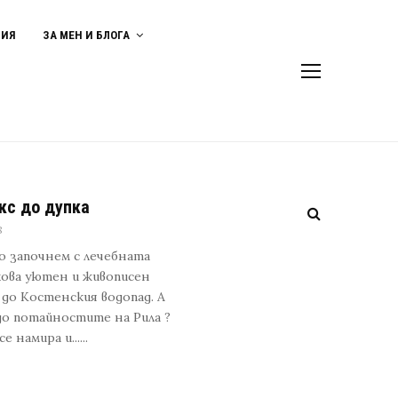
ВИЯ
ЗА МЕН И БЛОГА
акс до дупка
8
о започнем с лечебната
кова уютен и живописен
до Костенския водопад. А
до потайностите на Рила ?
 намира и......