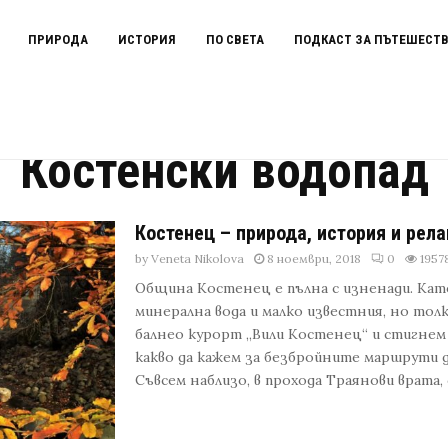
ПРИРОДА
ИСТОРИЯ
ПО СВЕТА
ПОДКАСТ ЗА ПЪТЕШЕСТ
Костенски водопад
Костенец – природа, история и рел
by
Veneta Nikolova
8 ноември, 2018
0
1957
Община Костенец е пълна с изненади. Кат
минерална вода и малко известния, но тол
балнео курорт „Вили Костенец“ и стигнем 
какво да кажем за безбройните маршрути 
Съвсем наблизо, в прохода Траянови врата, се