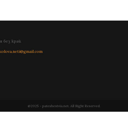
 без край.
kolova.neti@gmail.com
@2025 - pateshestvia.net. All Right Reserved.