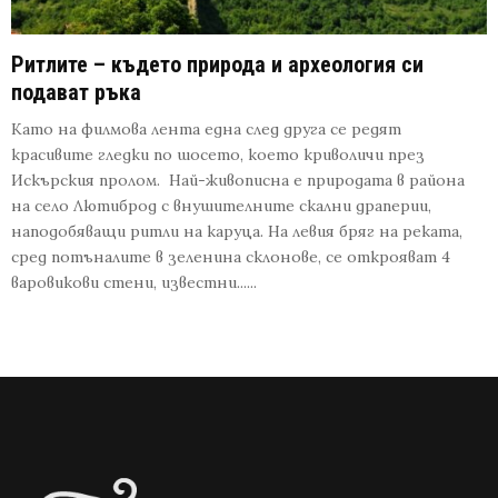
Ритлите – където природа и археология си
подават ръка
Като на филмова лента една след друга се редят
красивите гледки по шосето, което криволичи през
Искърския пролом. Най-живописна е природата в района
на село Лютиброд с внушителните скални драперии,
наподобяващи ритли на каруца. На левия бряг на реката,
сред потъналите в зеленина склонове, се открояват 4
варовикови стени, известни......