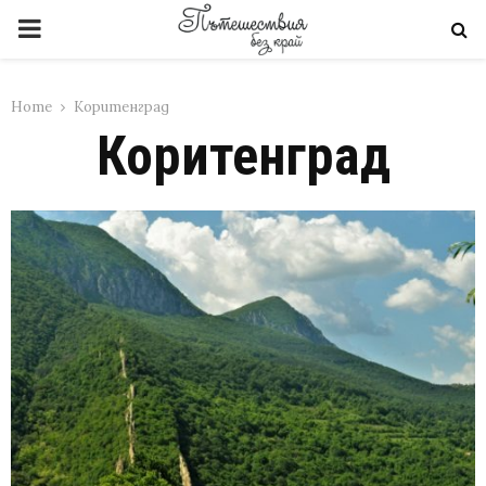
PRIMARY
MENU
Home
Коритенград
Коритенград