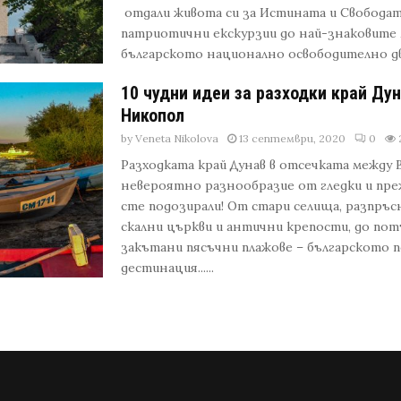
отдали живота си за Истината и Свободат
патриотични екскурзии до най-знаковите 
българското национално освободително движ
10 чудни идеи за разходки край Дун
Никопол
by
Veneta Nikolova
13 септември, 2020
0
Разходката край Дунав в отсечката между 
невероятно разнообразие от гледки и пре
сте подозирали! От стари селища, разпръс
скални църкви и антични крепости, до пот
закътани пясъчни плажове – българското п
дестинация......