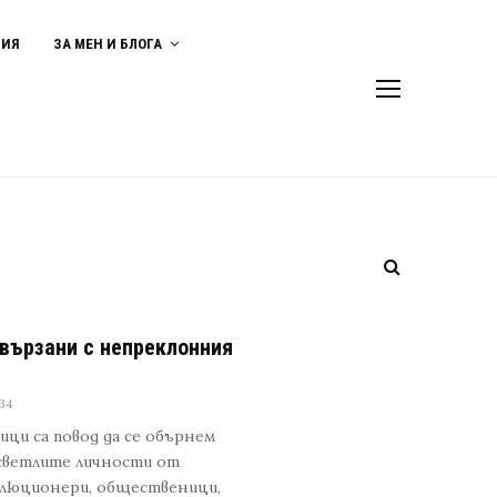
ВИЯ
ЗА МЕН И БЛОГА
свързани с непреклонния
34
ци са повод да се обърнем
 светлите личности от
олюционери, общественици,