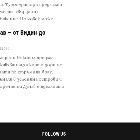
а. Туроператори предлагат
места, свързани с
ение. Но човек може......
ав – от Видин до
24786
Видин и Никопол предлага
живявания,за които дори не
нати по стръмния бряг,
ънали в зеленина острови и
оречие на Дунав е идеалната
FOLLOW US