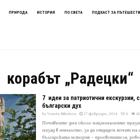
ПРИРОДА
ИСТОРИЯ
ПО СВЕТА
ПОДКАСТ ЗА ПЪТЕШЕСТ
корабът „Радецки“
7 идеи за патриотични екскурзии, 
български дух
by
Veneta Nikolova
27 февруари, 2024
0
41
Почивните дни около националните празни
назад в миналото, за да отдадем почит на
българската история – просветители, рев