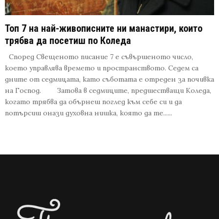
Топ 7 на най-живописните ни манастири, които
трябва да посетиш по Коледа
Според Свещеното писание 7 е съвършеното число,
което управлява времето и пространството. Седем са
дните от седмицата, като съботата е отреден за почивка
на Господ. Затова в седмиците, предшестващи Коледа,
когато трябва да обърнеш поглед към себе си и да
потърсиш онази духовна нишка, която да те......