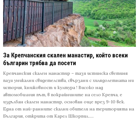
За Крепчанския скален манастир, който всеки
българин трябва да посети
Крепчанския скален манастир – тази истинска светиня
пази уникални свидетелства, свързани с хилядолетната ни
история, книжовност и култура ! Високо над
автомобилния път, в покрайнините на село Крепча, е
издълбан скален манастир, основан още през 9-10 век.
Една от най-ранните скални обители на територията на
България, открита от Карел Шкорпил......