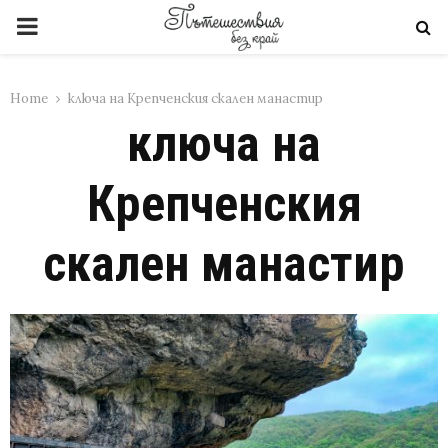
PRIMARY
MENU
Home
ключа на Крепченския скален манастир
ключа на
Крепченския
скален манастир