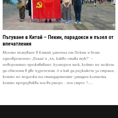
Пътуване в Китай – Пекин, парадокси и пъзел от
впечатления
Моето пътуване в Китай започна от Пекин и беше
едновременно „Ехааа! и „ъъ, какво става тук?“ –
невероятно преживяване, културен шок, който не можеш
да обясниш в две изречения. А и как да разкажеш за страна ,
която не подлежи на стандартните западни клишета,
която предизвиква или възторг… или стрес ?......