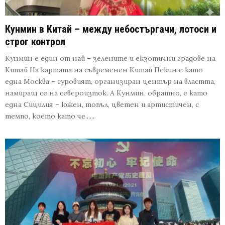
Кунмин в Китай – между небостъргачи, лотоси и
строг контрол
Кунмин е един от най – зелените и екзотични градове на
Китай На картата на съвременен Китай Пекин е като
една Москва – суровият, организиран център на властта,
намиращ се на североизток. А Кунмин, обратно, е като
една Сицилия – южен, топъл, цветен и артистичен, с
темпо, което като че......