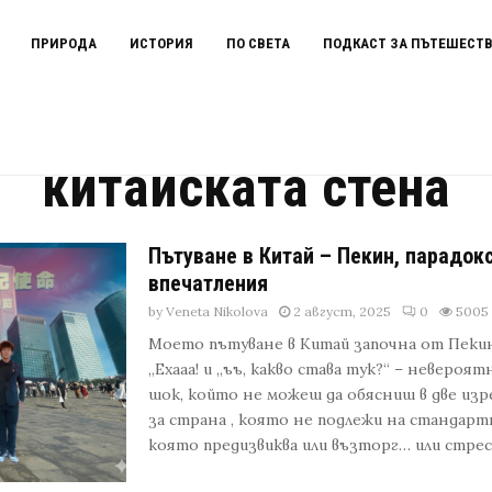
ПРИРОДА
ИСТОРИЯ
ПО СВЕТА
ПОДКАСТ ЗА ПЪТЕШЕСТ
китайската стена
Пътуване в Китай – Пекин, парадокс
впечатления
by
Veneta Nikolova
2 август, 2025
0
5005
Моето пътуване в Китай започна от Пеки
„Ехааа! и „ъъ, какво става тук?“ – невероя
шок, който не можеш да обясниш в две изре
за страна , която не подлежи на стандар
която предизвиква или възторг… или стрес ?.