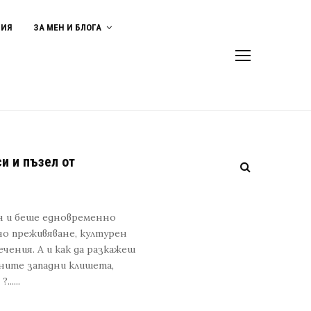
ВИЯ
ЗА МЕН И БЛОГА
и и пъзел от
н и беше едновременно
тно преживяване, културен
чения. А и как да разкажеш
тните западни клишета,
.....