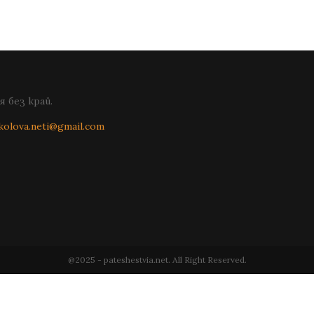
 без край.
kolova.neti@gmail.com
@2025 - pateshestvia.net. All Right Reserved.