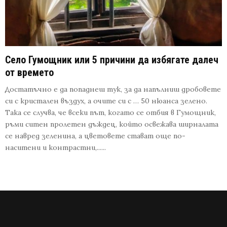
Село Гумощник или 5 причини да избягате далеч
от времето
Достатъчно е да попаднеш тук, за да напълниш дробовете
си с кристален въздух, а очите си с … 50 нюанса зелено.
Така се случва, че всеки път, когато се отбия в Гумощник,
ръми ситен пролетен дъждец, който освежава ширналата
се навред зеленина, а цветовете стават още по-
наситени и контрастни,......