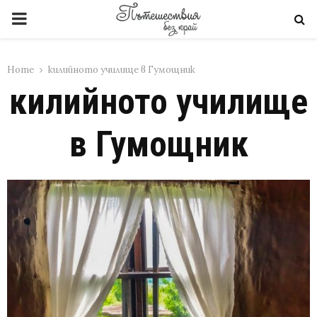
PRIMARY
MENU
Home
килийното училище в Гумощник
килийното училище
в Гумощник