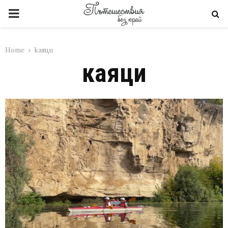
PRIMARY
MENU
Home
каяци
каяци