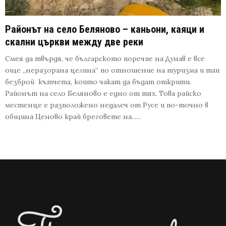
Районът на село Беляново – каньони, каяци и
скални църкви между две реки
Смея да твърдя, че българското поречие на Дунав е все
още „неразорана целина“ по отношение на туризма и таи
безброй кътчета, които чакат да бъдат открити.
Районът на село Беляново е едно от тях. Това райско
местенце е разположено недалеч от Русе и по-точно в
община Ценово край бреговете на......