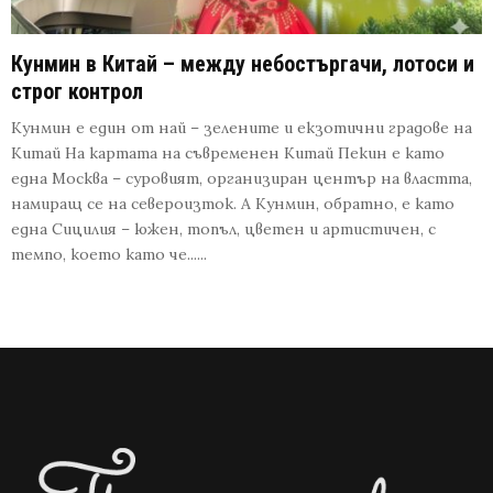
Кунмин в Китай – между небостъргачи, лотоси и
строг контрол
Кунмин е един от най – зелените и екзотични градове на
Китай На картата на съвременен Китай Пекин е като
една Москва – суровият, организиран център на властта,
намиращ се на североизток. А Кунмин, обратно, е като
една Сицилия – южен, топъл, цветен и артистичен, с
темпо, което като че......