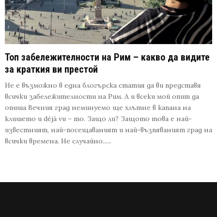
Топ забележителности на Рим – какво да видите
за краткия ви престой
Не е възможно в една блогърска статия да ви представя
всички забележителности на Рим. А и всеки мой опит да
опиша Вечния град неминуемо ще хлътне в капана на
клишето и déjà vu – то. Защо ли? Защото това е най-
известният, най-посещаваният и най-възпяваният град на
всички времена. Не случайно......