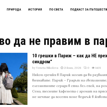
ПРИРОДА
ИСТОРИЯ
ПО СВЕТА
ПОДКАСТ ЗА ПЪТЕШЕСТ
ариж
во да не правим в п
10 грешки в Париж – как да НЕ пр
синдром“
by
Veneta Nikolova
21 юни, 2026
0
1401
Някои грешки в Париж могат да ви разваля
внимавате. Париж – Градът на светлините,
елегантните сгради в стил бел епок, на р
Сена, тесните кафенета с аромат на пряс
не мечтае да посети поне веднъж в живота си