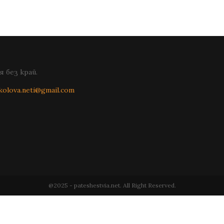
 без край.
kolova.neti@gmail.com
@2025 - pateshestvia.net. All Right Reserved.