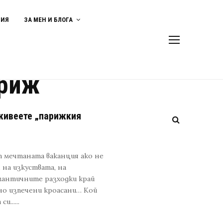
ВИЯ
ЗА МЕН И БЛОГА
ариж
еживеете „парижкия
т мечтаната ваканция ако не
 на изкуствата, на
омантичните разходки край
но изпечени кроасани… Кой
......