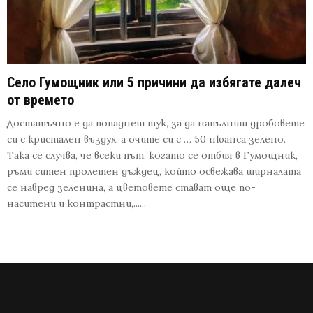
Село Гумощник или 5 причини да избягате далеч
от времето
Достатъчно е да попаднеш тук, за да напълниш дробовете
си с кристален въздух, а очите си с … 50 нюанса зелено.
Така се случва, че всеки път, когато се отбия в Гумощник,
ръми ситен пролетен дъждец, който освежава ширналата
се навред зеленина, а цветовете стават още по-
наситени и контрастни,......