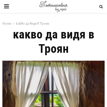
PRIMARY
MENU
Home
какво да видя в Троян
какво да видя в
Троян