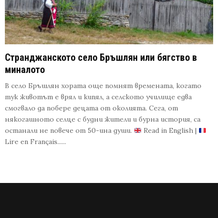
Странджанското село Бръшлян или бягство в
миналото
В село Бръшлян хората още помнят времената, когато
тук животът е врял и кипял, а селското училище едва
смогвало да побере децата от околията. Сега, от
някогашното селце с будни жители и бурна история, са
останали не повече от 50-ина души.
Read in English |
Lire en Français......