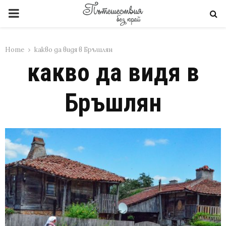
PRIMARY
MENU
Home
какво да видя в Бръшлян
какво да видя в
Бръшлян