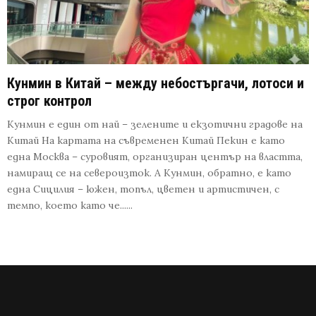
Кунмин в Китай – между небостъргачи, лотоси и
строг контрол
Кунмин е един от най – зелените и екзотични градове на
Китай На картата на съвременен Китай Пекин е като
една Москва – суровият, организиран център на властта,
намиращ се на североизток. А Кунмин, обратно, е като
една Сицилия – южен, топъл, цветен и артистичен, с
темпо, което като че......