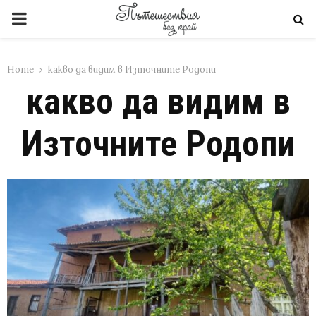
PRIMARY
MENU
Home
какво да видим в Източните Родопи
какво да видим в
Източните Родопи