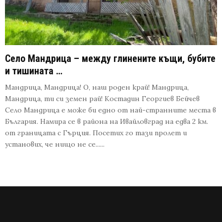
Село Мандрица – между глинените къщи, бубите
и тишината …
Мандрица, Мандрица! О, наш роден край! Мандрица,
Мандрица, ти си земен рай! Костадин Георгиев Бейчев
Село Мандрица е може би едно от най-странните места в
България. Намира се в района на Ивайловград на едва 2 км.
от границата с Гърция. Посетих го тази пролет и
установих, че нищо не се......