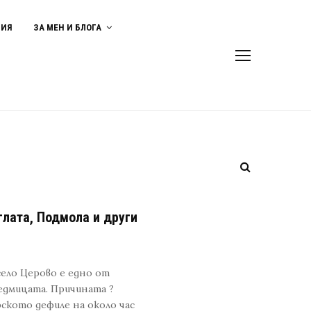
ВИЯ
ЗА МЕН И БЛОГА
лата, Подмола и други
село Церово е едно от
седмицата. Причината ?
ското дефиле на около час