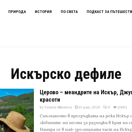
ПРИРОДА
ИСТОРИЯ
ПО СВЕТА
ПОДКАСТ ЗА ПЪТЕШЕСТ
Искърско дефиле
Церово – меандрите на Искър, Джуг
красоти
by
Veneta Nikolova
13 май, 2020
0
12663
Смълчаното в прегръдката на река Искър 
любимите ми места за разходки в края на 
Намира се в най-зрелищната част на Искър