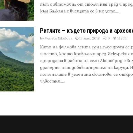
път с автомобил от столичния град и пре
към Балкана с виещата се в нозете......
Ритлите – където природа и археол
by
Veneta Nikolova
15 май, 2018
0
14234
Като на филмова лента една след друга се 
шосето, което криволичи през Искърския 
природата в района на село Лютиброд с в
драперии, наподобяващи ритли на каруца. Н
потъналите в зеленина склонове, се откро
известни......