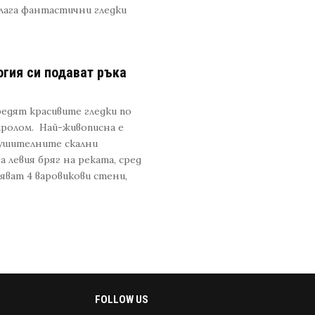
длага фантастични гледки
огия си подават ръка
редят красивите гледки по
пролом. Най-живописна е
нушителните скални
а левия бряг на реката, сред
яват 4 варовикови стени,
FOLLOW US