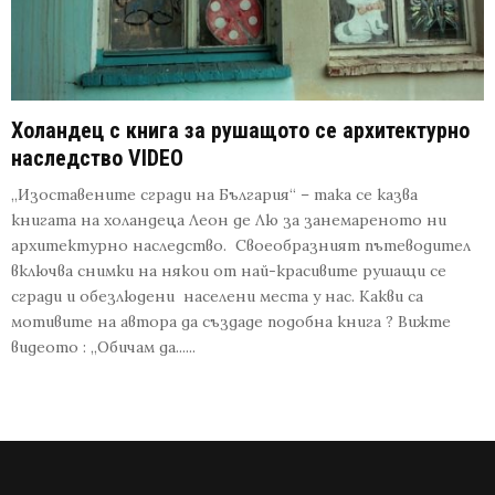
Холандец с книга за рушащото се архитектурно
наследство VIDEO
„Изоставените сгради на България“ – така се казва
книгата на холандеца Леон де Лю за занемареното ни
архитектурно наследство. Своеобразният пътеводител
включва снимки на някои от най-красивите рушащи се
сгради и обезлюдени населени места у нас. Какви са
мотивите на автора да създаде подобна книга ? Вижте
видеото : „Обичам да......