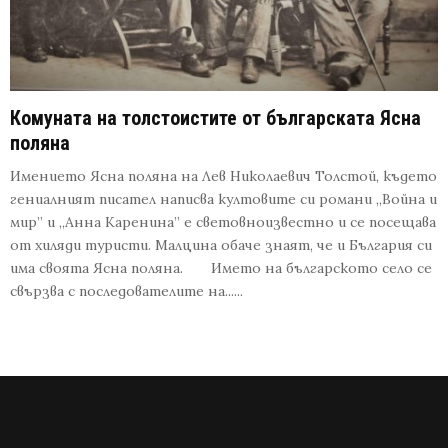
Комуната на толстоистите от българската Ясна
поляна
Имението Ясна поляна на Лев Николаевич Толстой, където
гениалният писател написва култовите си романи „Война и
мир” и „Анна Каренина” е световноизвестно и се посещава
от хиляди туристи. Малцина обаче знаят, че и България си
има своята Ясна поляна. Името на българското село се
свързва с последователите на......