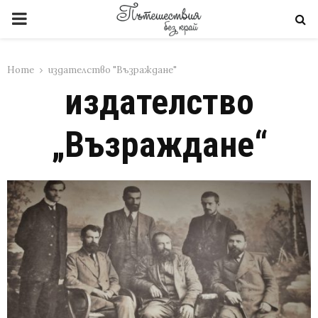
PRIMARY
MENU
Home
издателство "Възраждане"
издателство
„Възраждане“