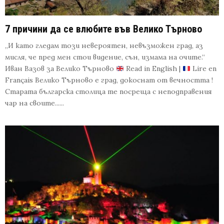
7 причини да се влюбите във Велико Търново
„И като гледам този невероятен, невъзможен град, аз
мисля, че пред мен стои видение, сън, измама на очите.“
Иван Вазов за Велико Търново
Read in English |
Lire en
Français Велико Търново е град, докоснат от вечността !
Старата българска столица те посреща с неподправения
чар на своите......