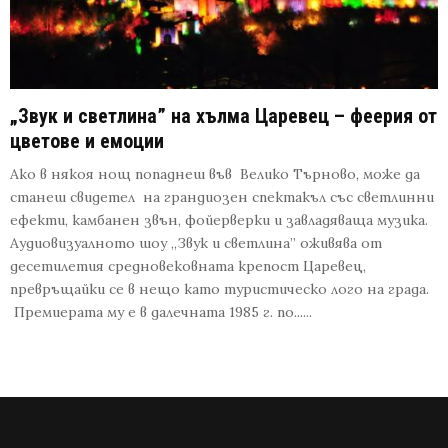
„Звук и светлина” на хълма Царевец – феерия от
цветове и емоции
Ако в някоя нощ попаднеш във Велико Търново, може да
станеш свидетел на грандиозен спектакъл със светлинни
ефекти, камбанен звън, фойерверки и завладяваща музика.
Аудиовизуалното шоу „Звук и светлина” оживява от
десетилетия средновековната крепост Царевец,
превръщайки се в нещо като туристическо лого на града.
Премиерата му е в далечната 1985 г. по......