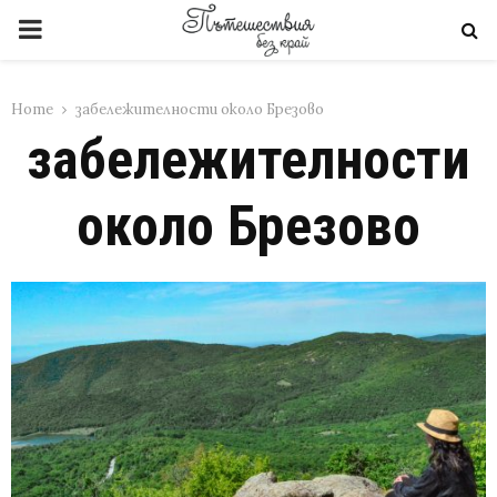
PRIMARY
MENU
Home
забележителности около Брезово
забележителности
около Брезово