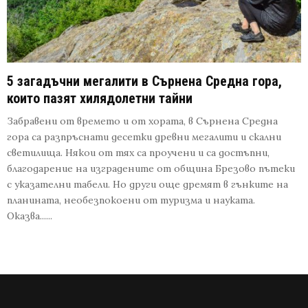
5 загадъчни мегалити в Сърнена Средна гора,
които пазят хилядолетни тайни
Забравени от времето и от хората, в Сърнена Средна
гора са разпръснати десетки древни мегалити и скални
светилища. Някои от тях са проучени и са достъпни,
благодарение на изградените от община Брезово пътеки
с указателни табели. Но други още дремят в гънките на
планината, необезпокоени от туризма и науката.
Оказва......