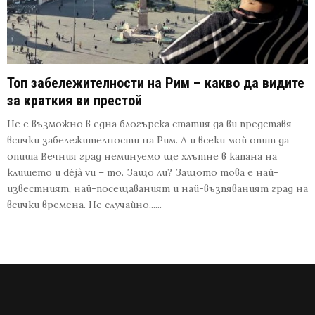
Топ забележителности на Рим – какво да видите
за краткия ви престой
Не е възможно в една блогърска статия да ви представя
всички забележителности на Рим. А и всеки мой опит да
опиша Вечния град неминуемо ще хлътне в капана на
клишето и déjà vu – то. Защо ли? Защото това е най-
известният, най-посещаваният и най-възпяваният град на
всички времена. Не случайно......