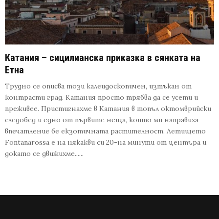
Катания – сицилианска приказка в сянката на
Етна
Трудно се описва този калеидоскопичен, изтъкан от
контрасти град. Катания просто трябва да се усети и
преживее. Пристигнахме в Катания в топъл октомврийски
следобед и едно от първите неща, които ми направиха
впечатление бе екзотичната растителност. Летището
Fontanarossa е на някакви си 20-на минути от центъра и
докато се движихме......