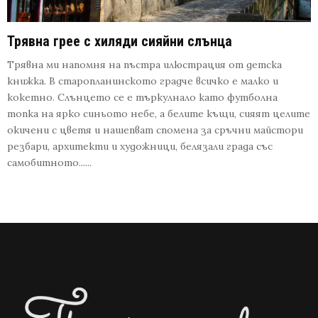
Трявна грее с хиляди сияйни слънца
Трявна ми напомня на пъстра илюстрация от детска
книжка. В старопланинското градче всичко е малко и
кокетно. Слънцето се е търкулнало като футболна
топка на ярко синьото небе, а белите къщи, сияят целите
окичени с цветя и нашепват спомена за сръчни майстори
резбари, архитекти и художници, белязали града със
самобитното......