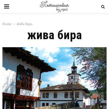
PRIMARY
MENU
Home
жива бира
жива бира