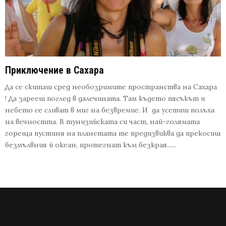
Приключение в Сахара
Да се скиташ сред необозримите пространства на Сахара
! Да зарееш поглед в далечината. Там където пясъкът и
небето се сливат в миг на безвремие. И да усетиш полъха
на вечността. В тунизийската си част, най-голямата
гореща пустиня на планетата те предизвиква да прекосиш
безмълвния й океан, протегнат към безкрая......