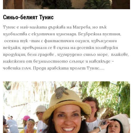
Синьо-белият Тунис
Тунис е най-малката държава на Магреба, но пък
изобилства с екзотични изненади. Безбрежна пустиня,
осеяна тук -там с фантастични оазиси, извънземни
пейзажи, превърнали се в сцена на десетки холивудски
продукции, бели градове , изумрудено синьо море, плажове,
нажежени от безмилостното слънце и навсякъде –
човешка глъч. Преди арабската пролет Тунис......