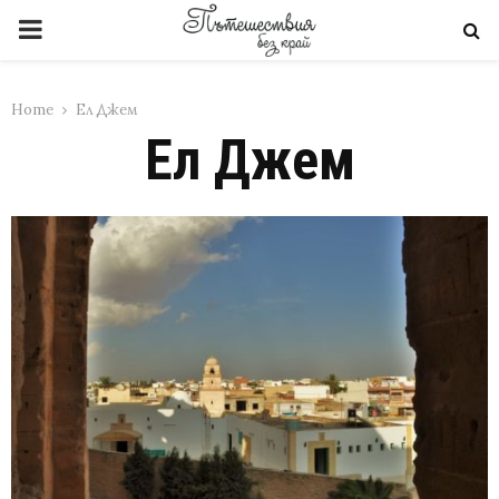
PRIMARY
MENU
Home
Ел Джем
Ел Джем