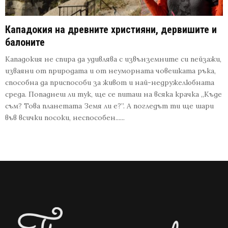
Кападокия на древните християни, дервишите и
балоните
Кападокия не спира да удивлява с извънземните си пейзажи,
изваяни от природата и от неуморната човешката ръка,
способна да приспособи за живот и най-недружелюбната
среда. Попаднеш ли тук, ще се питаш на всяка крачка „Къде
съм? Това планетата Земя ли е?”. А погледът ти ще шари
във всички посоки, неспособен......