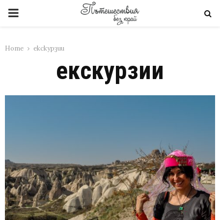
PRIMARY
MENU
Home
екскурзии
екскурзии