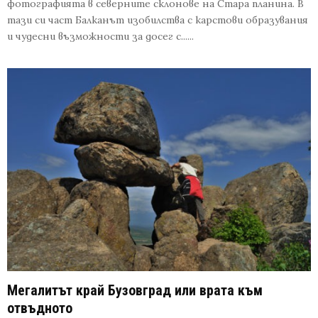
фотографията в северните склонове на Стара планина. В
тази си част Балканът изобилства с карстови образувания
и чудесни възможности за досег с......
Мегалитът край Бузовград или врата към
отвъдното