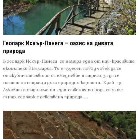
Геопарк Искър-Панега – оазис на дивата
природа
В геопарк Искър-Панега се намира една от най-красивите
екопътеки в България. Тя е чудесен повод човек да се
отскубне от сивото си ежедневие и стреса, за да се
насити на спиращи дъха природни картини. Край гр.
Луковит попаднахме на единствения по рода си у нас
т.нар. геопарк с девствена природа......