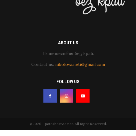
ABOUT US
Пътешествия без край.
Contact us:
nikolova.neti@gmail.com
FOLLOW US
@2025 - pateshestvia.net. All Right Reserved.