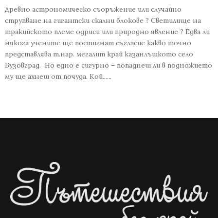
Древно астрономическо съоръжение или случайно
струпване на гигантски скални блокове ? Светилище на
тракийското племе одриси или природно явление ? Едва ли
някога учените ще постигнат съгласие какво точно
представлява т.нар. мегалит край казанлъшкото село
Бузовград. Но едно е сигурно – попаднеш ли в подножието
му ще ахнеш от почуда. Кой......