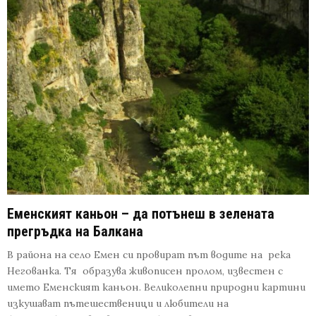
Еменският каньон – да потънеш в зелената
прегръдка на Балкана
В района на село Емен си провират път водите на река
Негованка. Тя образува живописен пролом, известен с
името Еменският каньон. Великолепни природни картини
изкушават пътешественици и любители на