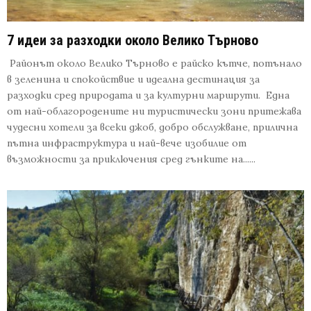
7 идеи за разходки около Велико Търново
Районът около Велико Търново е райско кътче, потънало
в зеленина и спокойствие и идеална дестинация за
разходки сред природата и за културни маршрути. Една
от най-облагородените ни туристически зони притежава
чудесни хотели за всеки джоб, добро обслужване, прилична
пътна инфраструктура и най-вече изобилие от
възможности за приключения сред гънките на......