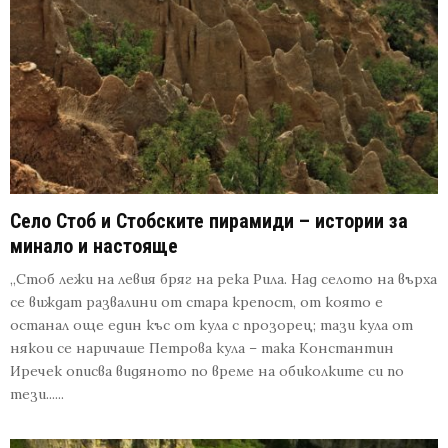
Село Стоб и Стобските пирамиди – истории за
минало и настояще
„Стоб лежи на левия бряг на река Рила. Над селото на върха
се виждат развалини от стара крепост, от която е
останал още един къс от кула с прозорец; тази кула от
някои се наричаше Петрова кула – така Константин
Иречек описва видяното по време на обиколките си по
тези......