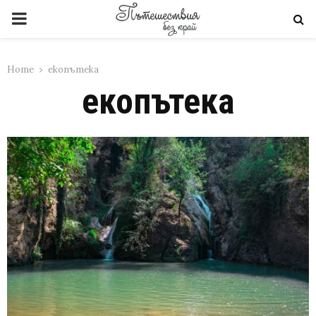
PRIMARY
MENU
Home
екопътека
екопътека