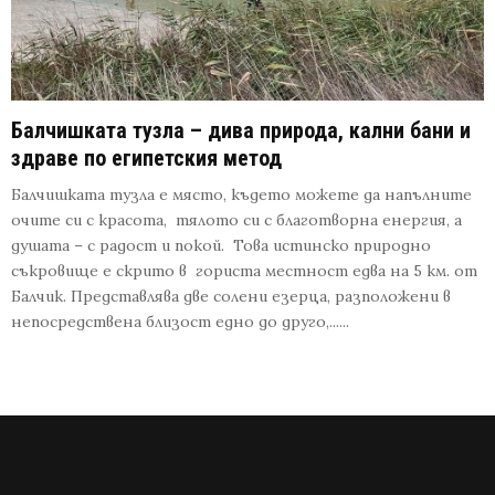
Балчишката тузла – дива природа, кални бани и
здраве по египетския метод
Балчишката тузла е място, където можете да напълните
очите си с красота, тялото си с благотворна енергия, а
душата – с радост и покой. Това истинско природно
съкровище е скрито в гориста местност едва на 5 км. от
Балчик. Представлява две солени езерца, разположени в
непосредствена близост едно до друго,......