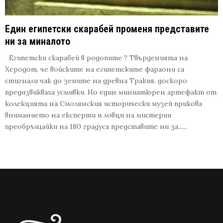
Един египетски скарабей променя представите
ни за миналото
Египетски скарабей в родопите ? Твърденията на
Херодот, че войските на египетските фараони са
стигнали чак до земите на древна Тракия, доскоро
предизвикваха усмивки. Но един миниатюрен артефакт от
колекцията на Смолянския исторически музей прикова
вниманието на експерти и ловци на мистерии
преобръщайки на 180 градуса представите ни за......