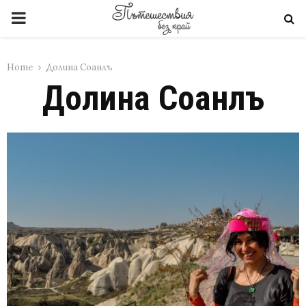
PRIMARY
MENU
Home
Долина Соанлъ
Долина Соанлъ