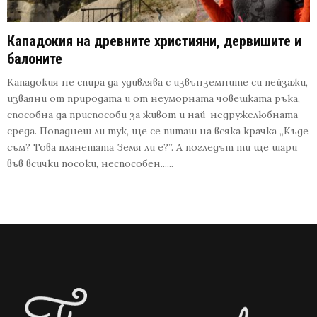
Кападокия на древните християни, дервишите и
балоните
Кападокия не спира да удивлява с извънземните си пейзажи,
изваяни от природата и от неуморната човешката ръка,
способна да приспособи за живот и най-недружелюбната
среда. Попаднеш ли тук, ще се питаш на всяка крачка „Къде
съм? Това планетата Земя ли е?”. А погледът ти ще шари
във всички посоки, неспособен......