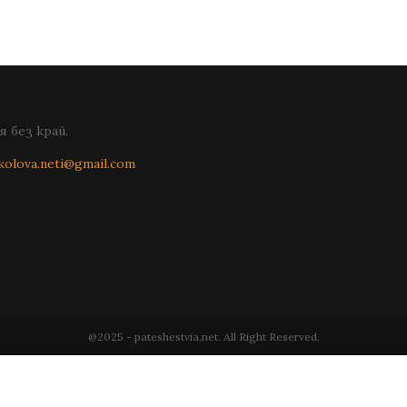
 без край.
kolova.neti@gmail.com
@2025 - pateshestvia.net. All Right Reserved.