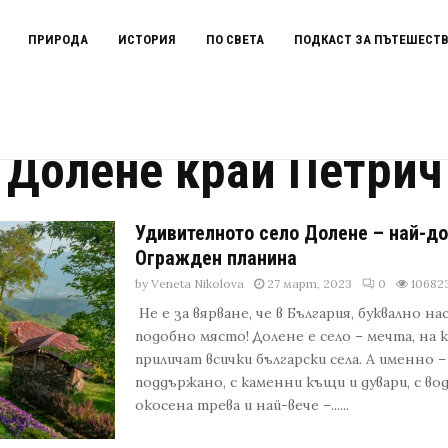
ПРИРОДА
ИСТОРИЯ
ПО СВЕТА
ПОДКАСТ ЗА ПЪТЕШЕСТ
Долене край Петрич
Удивителното село Долене – най-до
Огражден планина
by
Veneta Nikolova
27 март, 2023
0
10682
Не е за вярване, че в България, буквално 
подобно място! Долене е село – мечта, на 
приличат всички български села. А именно 
поддържано, с каменни къщи и дувари, с во
окосена трева и най-вече –......