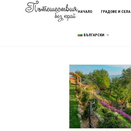
НАЧАЛО
ГРАДОВЕ И СЕЛА
БЪЛГАРСКИ
Home
Долене край Петрич