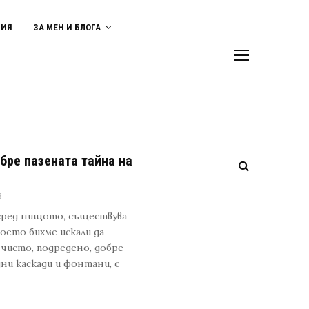
ВИЯ
ЗА МЕН И БЛОГА
бре пазената тайна на
3
насред нищото, съществува
което бихме искали да
– чисто, подредено, добре
дни каскади и фонтани, с