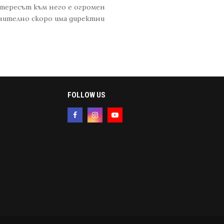
нтересът към него е огромен
внително скоро има директни
FOLLOW US