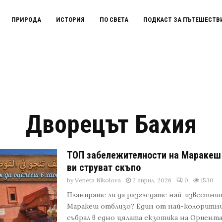
ПРИРОДА
ИСТОРИЯ
ПО СВЕТА
ПОДКАСТ ЗА ПЪТЕШЕСТВ
Дворецът Бахия
ТОП забележителности на Маракеш 
ви струват скъпо
by
Veneta Nikolova
2 април, 2026
0
1530
Планирате ли да разгледате най-известни
Маракеш отблизо? Един от най-колоритни
събрал в едно цялата екзотика на Ориента