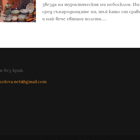
звезда на туристическия ни небосклон. И
сред сънародниците ни, тъй като от сра
и най-вече евтини полети......
 без край.
kolova.neti@gmail.com