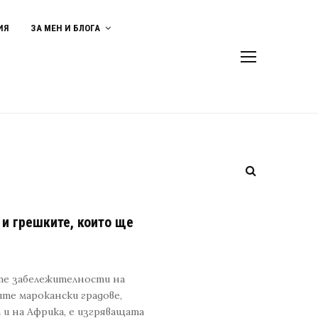
ИЯ
ЗА МЕН И БЛОГА
и грешките, които ще
те забележителности на
те марокански градове,
 и на Африка, е изгряващата