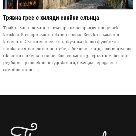
Трявна грее с хиляди сияйни слънца
Трявна ми напомня на пъстра илюстрация от детска
книжка. В старопланинското градче всичко е малко и
кокетно. Слънцето се е търкулнало като футболна
топка на ярко синьото небе, а белите къщи, сияят целите
окичени с цветя и нашепват спомена за сръчни майстори
резбари, архитекти и художници, белязали града със
самобитното......