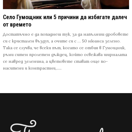
Село Гумощник или 5 причини да избягате далеч
от времето
Достатъчно е да попаднеш тук, за да напълниш дробовете
си с кристален въздух, а очите си с … 50 нюанса зелено.
Така се случва, че всеки път, когато се отбия в Гумощник,
ръми ситен пролетен дъждец, който освежава ширналата
се навред зеленина, а цветовете стават още по-
наситени и контрастни,......