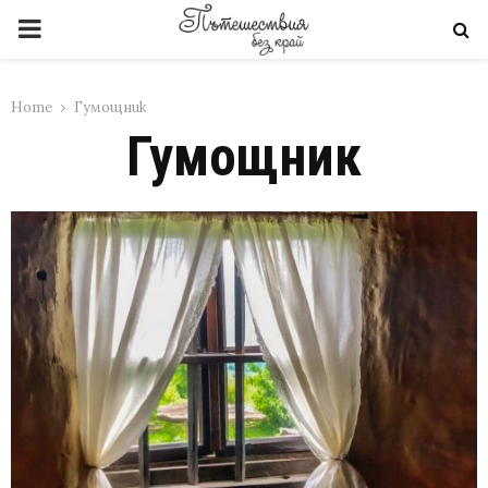
PRIMARY
MENU
Home
Гумощник
Гумощник