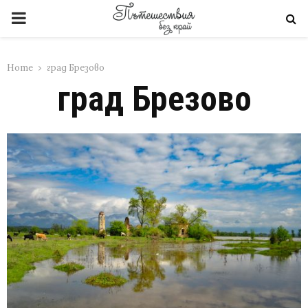
PRIMARY
MENU
Home
град Брезово
град Брезово