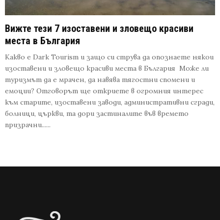
Вижте тези 7 изоставени и зловещо красиви
места в България
Какво е Dark Tourism и защо си струва да опознаете някои
изоставени и зловещо красиви места в България Може ли
туризмът да е мрачен, да навява тягостни спомени и
емоции? Отговорът ще откриете в огромния интерес
към старите, изоставени заводи, административни сгради,
болници, църкви, та дори застиналите във времето
призрачни......