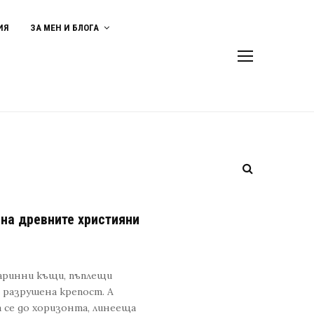
ИЯ
ЗА МЕН И БЛОГА
 на древните християни
таринни къщи, пъплещи
– разрушена крепост. А
 се до хоризонта, линееща