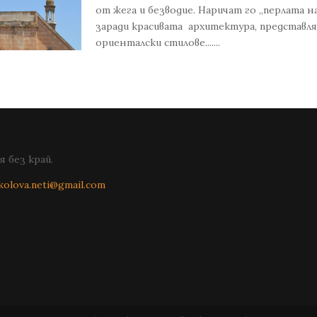
от жега и безводие. Наричат го „перлата 
заради красивата архитектура, представл
ориенталски стилове.......
 без край.
kolova.neti@gmail.com