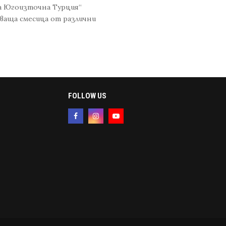
на Югоизточна Турция“
яваща смесица от различни
FOLLOW US