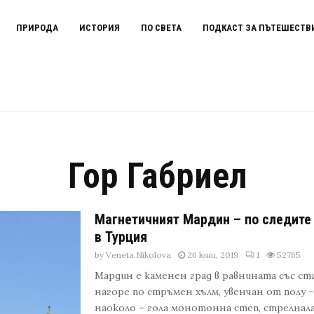
ПРИРОДА
ИСТОРИЯ
ПО СВЕТА
ПОДКАСТ ЗА ПЪТЕШЕСТВ
Гор Габриел
Магнетичният Мардин – по следите
в Турция
by
Veneta Nikolova
26 юни, 2019
1
52765
Мардин е каменен град в равнината със с
нагоре по стръмен хълм, увенчан от полу 
наоколо – гола монотонна степ, стрелнала