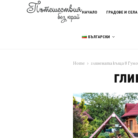
НАЧАЛО
ГРАДОВЕ И СЕЛА
БЪЛГАРСКИ
Home
глинената къща в Гум
гли