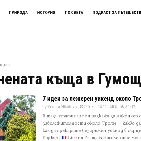
ПРИРОДА
ИСТОРИЯ
ПО СВЕТА
ПОДКАСТ ЗА ПЪТЕШЕСТ
ощник
нената къща в Гумо
7 идеи за лежерен уикенд около Тр
by
Veneta Nikolova
12 юли, 2022
0
32417
В тази статия ще ви разкажа за някои от
забележителности около Троян – какво да 
как да прекарате безгрижен уикенд в сърц
English |
Lire en Français Населените ме