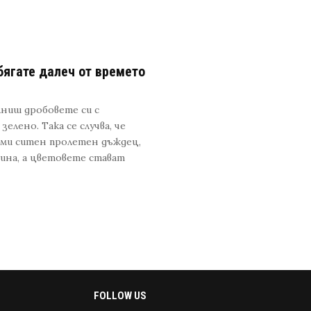
бягате далеч от времето
лниш дробовете си с
зелено. Така се случва, че
ъми ситен пролетен дъждец,
нина, а цветовете стават
FOLLOW US