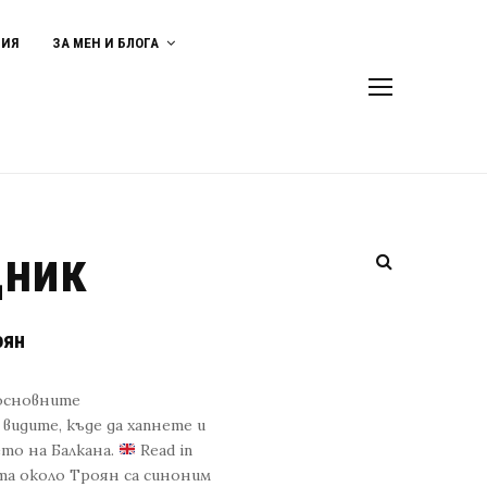
ВИЯ
ЗА МЕН И БЛОГА
щник
оян
 основните
видите, къде да хапнете и
ето на Балкана.
Read in
ста около Троян са синоним