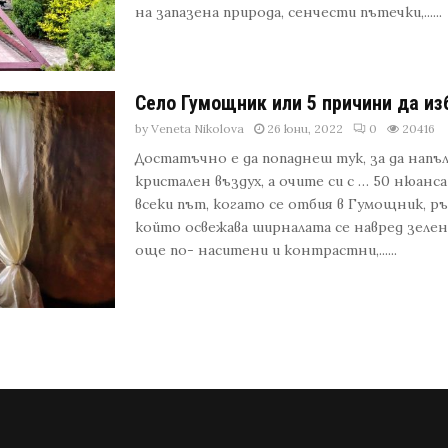
на запазена природа, сенчести пътечки,......
Село Гумощник или 5 причини да из
by
Veneta Nikolova
26 юни, 2022
0
20416
Достатъчно е да попаднеш тук, за да напъ
кристален въздух, а очите си с … 50 нюанса 
всеки път, когато се отбия в Гумощник, р
който освежава ширналата се навред зеле
още по- наситени и контрастни,......