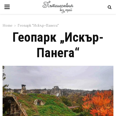
PRIMARY
MENU
Home
Геопарк "Искър-Панега"
Геопарк „Искър-
Панега“