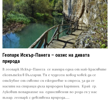
Геопарк Искър-Панега – оазис на дивата
природа
В геопарк Искър-Панега се намира една от най-красивите
екопътеки в България. Тя е чудесен повод човек да се
отскубне от сивото си ежедневие и стреса, за да се
насити на спиращи дъха природни картини. Край гр.
Луковит попаднахме на единствения по рода си у нас
т.нар. геопарк с девствена природа......