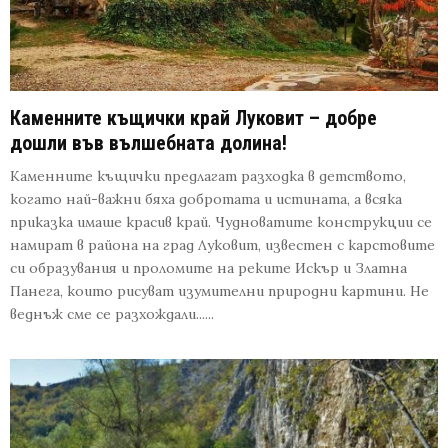
Каменните къщички край Луковит – добре
дошли във вълшебната долина!
Каменните къщички предлагат разходка в детството,
когато най-важни бяха добротата и истината, а всяка
приказка имаше красив край. Чудноватите конструкции се
намират в района на град Луковит, известен с карстовите
си образувания и проломите на реките Искър и Златна
Панега, които рисуват изумителни природни картини. Не
веднъж сме се разхождали......