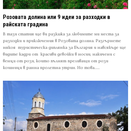
Розовата долина или 9 идеи за разходки в
райската градина
В тази статия ще ви разкажа за любимите ми места за
разходки и приключения в Розовата долина. Разгърнете
някоя туристическа диплянка за България и навсякъде ще
видите кадри от красиви девойки в носии, накичени с
венци от рози, които пълнят преливащи от рози
кошници в ранна пролетна утрин. Но това......