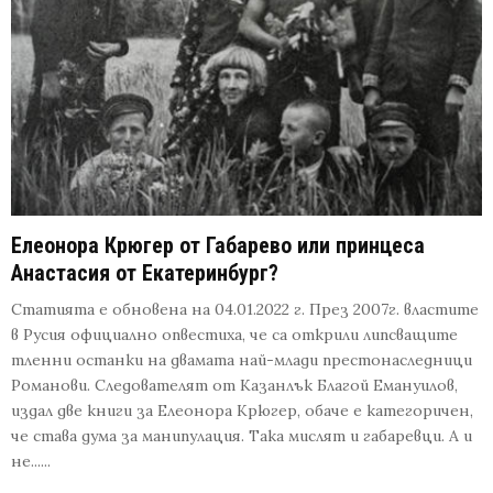
Елеонора Крюгер от Габарево или принцеса
Анастасия от Екатеринбург?
Статията е обновена на 04.01.2022 г. През 2007г. властите
в Русия официално опвестиха, че са открили липсващите
тленни останки на двамата най-млади престонаследници
Романови. Следователят от Казанлък Благой Емануилов,
издал две книги за Елеонора Крюгер, обаче е категоричен,
че става дума за манипулация. Така мислят и габаревци. А и
не......