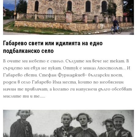
Габарево свети или идилията на едно
подбалканско село
В очите ми небето е синьо. Сълзите ми вече не текат. В
сърцето ми евзи не пукат. Оттук е минал Апостолът… И
Габарево свети. Стефан Фурнаджиев- български поет,
роден в село Габарево Има места, които по необясним
начин те привличат, а когато ги напуснеш дълго обсебват
мислите ти и те......