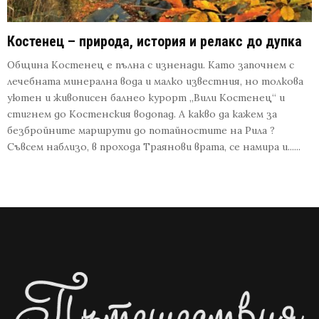
Костенец – природа, история и релакс до дупка
Община Костенец е пълна с изненади. Като започнем с
лечебната минерална вода и малко известния, но толкова
уютен и живописен балнео курорт „Вили Костенец“ и
стигнем до Костенския водопад. А какво да кажем за
безбройните маршрути до потайностите на Рила ?
Съвсем наблизо, в прохода Траянови врата, се намира и......