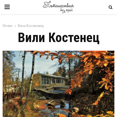
PRIMARY
MENU
Home
Вили Костенец
Вили Костенец