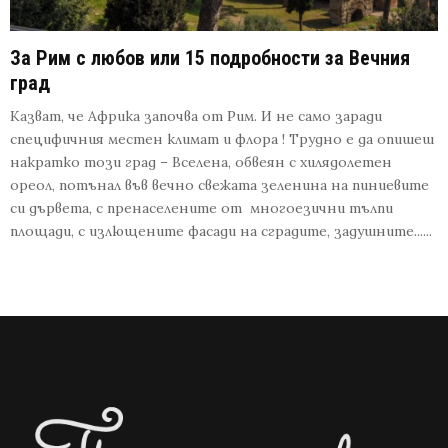
За Рим с любов или 15 подробности за Вечния
град
Казват, че Африка започва от Рим. И не само заради
специфичния местен климат и флора ! Трудно е да опишеш
накратко този град – Вселена, обвеян с хилядолетен
ореол, потънал във вечно свежата зеленина на пиниевите
си дървета, с пренаселените от многоезични тълпи
площади, с излющените фасади на сградите, задушните......