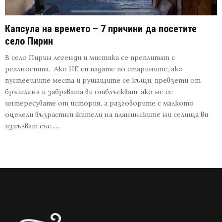
Капсула на времето – 7 причини да посетите
село Пирин
В село Пирин легенди и мистика се преплитат с
реалността. Ако НЕ си падате по старините, ако
пустеещите места и рушащите се къщи, превзети от
бръшляна и забравата ви отблъскват, ако не се
интересувате от история, а разговорите с малкото
оцелели възрастни жители на планинските ни селища ви
изпълват със......