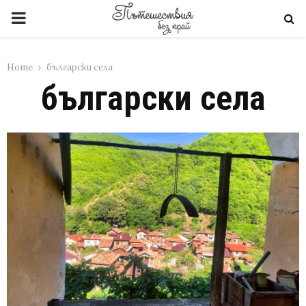
PRIMARY
MENU
Home
български села
български села