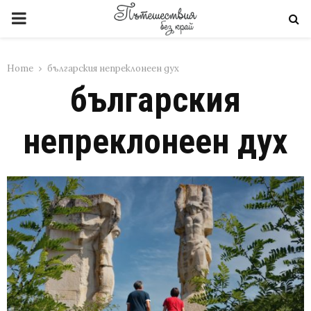
PRIMARY
MENU
Home
българския непреклонеен дух
българския
непреклонеен дух