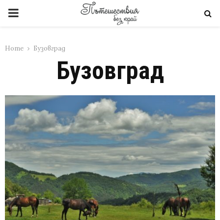
PRIMARY
MENU
Home
Бузовград
Бузовград