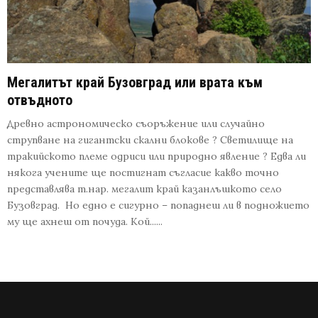
Мегалитът край Бузовград или врата към
отвъдното
Древно астрономическо съоръжение или случайно
струпване на гигантски скални блокове ? Светилище на
тракийското племе одриси или природно явление ? Едва ли
някога учените ще постигнат съгласие какво точно
представлява т.нар. мегалит край казанлъшкото село
Бузовград. Но едно е сигурно – попаднеш ли в подножието
му ще ахнеш от почуда. Кой......