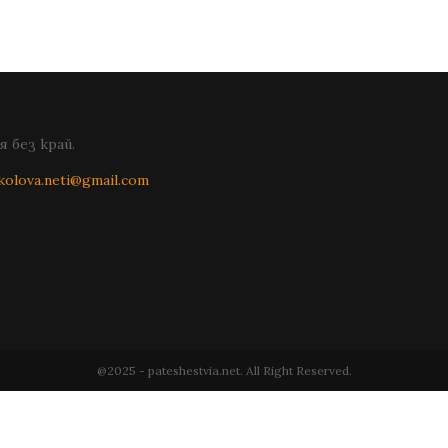
 без край.
kolova.neti@gmail.com
@2025 - pateshestvia.net. All Right Reserved.