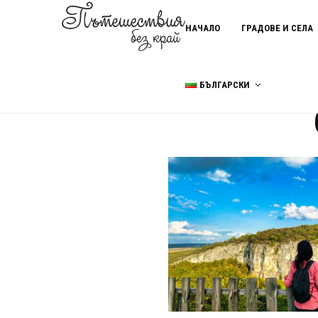
НАЧАЛО
ГРАДОВЕ И СЕЛА
БЪЛГАРСКИ
Home
бронзов елен агатово