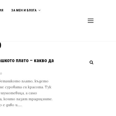
ИЯ
ЗА МЕН И БЛОГА
о
шкото плато – какво да
20
еветашкото плато, където
рие суровата си красота. Тук
 шумотевица, а само
ра, които пазят традициите.
диво и......