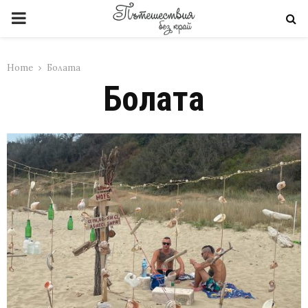
PRIMARY
MENU
Home
Болата
Болата