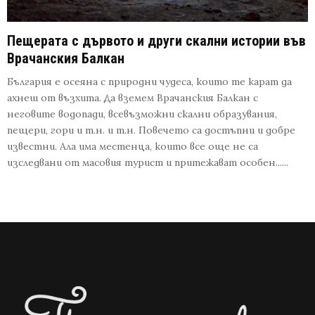
Пещерата с дървото и други скални истории във
Врачанския Балкан
България е осеяна с природни чудеса, които те карат да
ахнеш от възхита. Да вземем Врачанския Балкан с
неговите водопади, всевъзможни скални образувания,
пещери, гори и т.н. и т.н. Повечето са достъпни и добре
известни. Ала има местенца, които все още не са
изследвани от масовия турист и притежават особен......