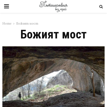
PRIMARY
MENU
Home
Божият мост
Божият мост