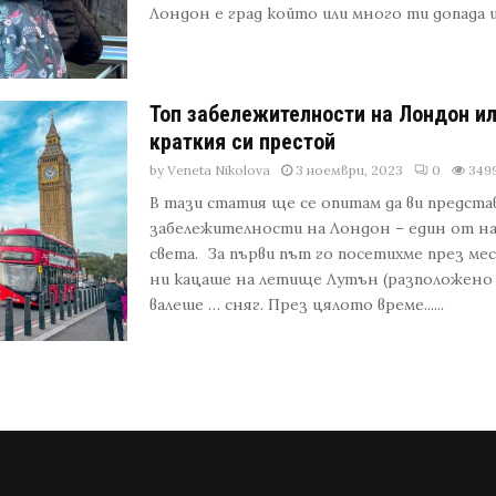
Лондон е град който или много ти допада или 
Топ забележителности на Лондон ил
краткия си престой
by
Veneta Nikolova
3 ноември, 2023
0
349
В тази статия ще се опитам да ви предст
забележителности на Лондон – един от н
света. За първи път го посетихме през м
ни кацаше на летище Лутън (разположено н
валеше … сняг. През цялото време......