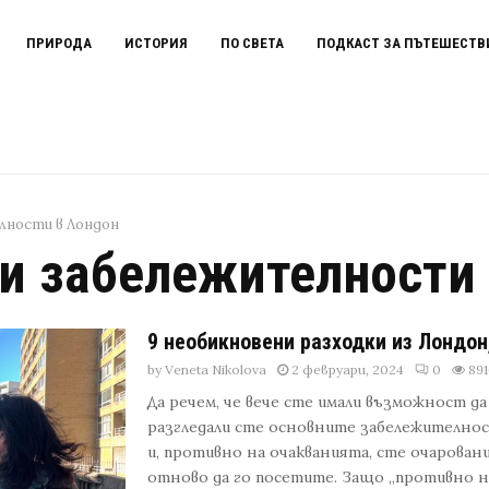
ПРИРОДА
ИСТОРИЯ
ПО СВЕТА
ПОДКАСТ ЗА ПЪТЕШЕСТВ
лности в Лондон
и забележителности
9 необикновени разходки из Лондон
by
Veneta Nikolova
2 февруари, 2024
0
891
Да речем, че вече сте имали възможност да
разгледали сте основните забележително
и, противно на очакванията, сте очаровани
отново да го посетите. Защо „противно н