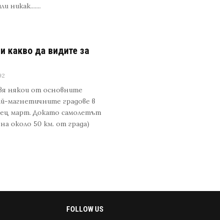
никак.......
и какво да видите за
92
авя някои от основните
ай-магнетичните градове в
есец март. Докато самолетът
а около 50 км. от града)
FOLLOW US