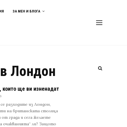
ИЯ
ЗА МЕН И БЛОГА
 в Лондон
, които ще ви изненадат
6
 се разходите из Лондон,
сти на британската столица
 от града и сега желаете
а очакванията“ ли? Защото