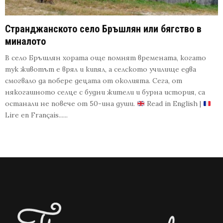
Странджанското село Бръшлян или бягство в
миналото
В село Бръшлян хората още помнят времената, когато
тук животът е врял и кипял, а селското училище едва
смогвало да побере децата от околията. Сега, от
някогашното селце с будни жители и бурна история, са
останали не повече от 50-ина души.
Read in English |
Lire en Français......