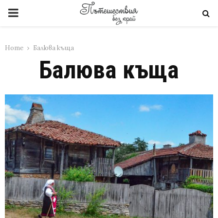
PRIMARY
MENU
Home
Балюва къща
Балюва къща