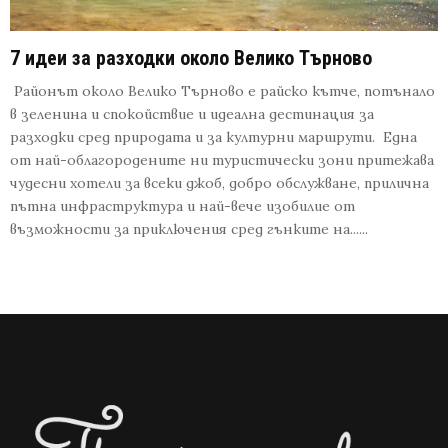
7 идеи за разходки около Велико Търново
Районът около Велико Търново е райско кътче, потънало
в зеленина и спокойствие и идеална дестинация за
разходки сред природата и за културни маршрути. Една
от най-облагородените ни туристически зони притежава
чудесни хотели за всеки джоб, добро обслужване, прилична
пътна инфраструктура и най-вече изобилие от
възможности за приключения сред гънките на......